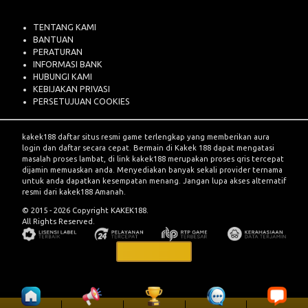
TENTANG KAMI
BANTUAN
PERATURAN
INFORMASI BANK
HUBUNGI KAMI
KEBIJAKAN PRIVASI
PERSETUJUAN COOKIES
kakek188
daftar situs resmi game terlengkap yang memberikan aura
login dan daftar secara cepat. Bermain di Kakek 188 dapat mengatasi
masalah proses lambat, di link kakek188 merupakan proses qris tercepat
dijamin memuaskan anda. Menyediakan banyak sekali provider ternama
untuk anda dapatkan kesempatan menang. Jangan lupa akses alternatif
resmi dari kakek188 Amanah.
© 2015 - 2026 Copyright KAKEK188.
All Rights Reserved.
LAPOR PUSAT