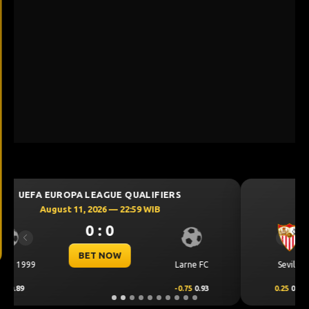
SPAIN LA LIGA
August 16, 2026 — 02:30 WIB
0 : 0
Previous
Next
BET NOW
Sevilla
Rayo Vallecano
0.25
0.95
-0.25
0.95