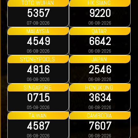
TOTO WUHAN
HK SIANG
5357
9220
07-08-2026
06-08-2026
MALAYSIA
QATAR
4549
6642
06-08-2026
06-08-2026
SYDNEYPOOLS
JAPAN
4816
2546
06-08-2026
06-08-2026
SINGAPORE
HONGKONG
0715
3634
05-08-2026
06-08-2026
TAIWAN
CAMBODIA
4587
7607
06-08-2026
06-08-2026