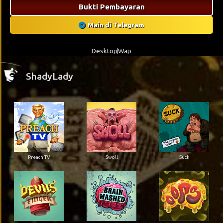
Bukti Pembayaran
Main di Telegram
Desktop
Wap
ShadyLady
Preach TV
Swoll
Suck