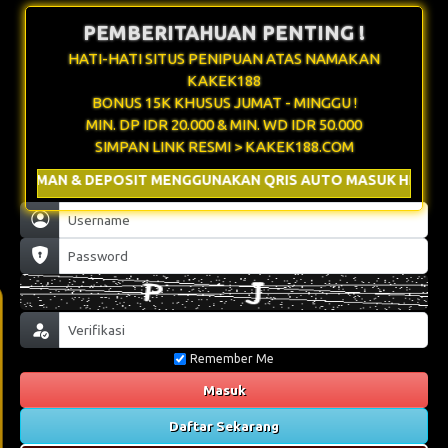
PEMBERITAHUAN PENTING !
HATI-HATI SITUS PENIPUAN ATAS NAMAKAN
KAKEK188
BONUS 15K KHUSUS JUMAT - MINGGU !
MIN. DP IDR 20.000 & MIN. WD IDR 50.000
SIMPAN LINK RESMI > KAKEK188.COM
IMAN & DEPOSIT MENGGUNAKAN QRIS AUTO MASUK HITUNGAN D
Remember Me
Masuk
Daftar Sekarang