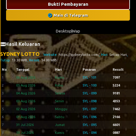
Bukti Pembayaran
Main di Telegram
Desktop
Wap
Hasil Keluaran
SYDNEY LOTTO
Website:
https://sydneylotto.com/
, Hari:
Setiap Hari
,
Tutup:
13:30 WIB
, Result:
14:00 WIB
No
Tanggal
Hari
Pasaran
Result
1
06 Aug 2026
Kamis
SYL - 101
7097
2
05 Aug 2026
Rabu
SYL - 100
5224
3
04 Aug 2026
Selasa
SYL - 099
9181
4
03 Aug 2026
Senin
SYL - 098
4353
5
02 Aug 2026
Minggu
SYL - 097
7462
6
01 Aug 2026
Sabtu
SYL - 096
2166
7
31 Jul 2026
Jumat
SYL - 095
6601
8
30 Jul 2026
Kamis
SYL - 094
0887