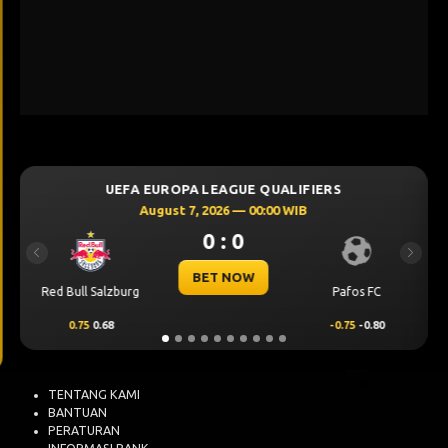
UEFA EUROPA LEAGUE QUALIFIERS
August 7, 2026 — 02:00 WIB
3 : 0
Previous
Next
BET NOW
Benfica
Heart of Midlothian
1
0.51
-1
-0.63
TENTANG KAMI
BANTUAN
PERATURAN