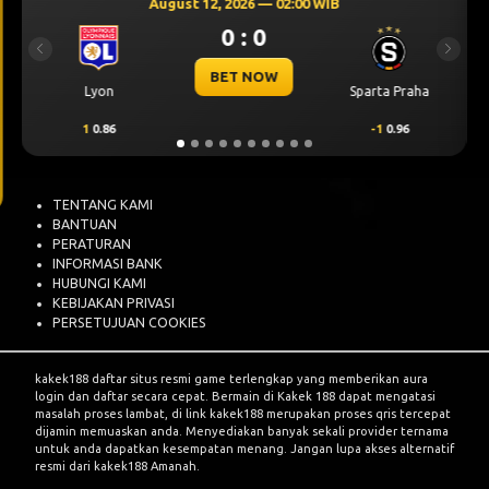
August 12, 2026 — 01:30 WIB
0 : 0
Previous
Next
BET NOW
rta Praha
SK Sturm Graz
Fenerbah
-1
0.96
-0.5
0.95
0.5
0.87
TENTANG KAMI
BANTUAN
PERATURAN
INFORMASI BANK
HUBUNGI KAMI
KEBIJAKAN PRIVASI
PERSETUJUAN COOKIES
kakek188
daftar situs resmi game terlengkap yang memberikan aura
login dan daftar secara cepat. Bermain di Kakek 188 dapat mengatasi
masalah proses lambat, di link kakek188 merupakan proses qris tercepat
dijamin memuaskan anda. Menyediakan banyak sekali provider ternama
untuk anda dapatkan kesempatan menang. Jangan lupa akses alternatif
resmi dari kakek188 Amanah.