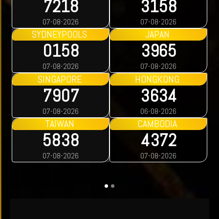
1083
6300
06-08-2026
07-08-2026
TOTO MACAU
TOTO MACAU
7875
6303
07-08-2026
07-08-2026
TOTO MACAU
TOTO MACAU
3064
1391
06-08-2026
06-08-2026
TOTO MACAU
6529
07-08-2026