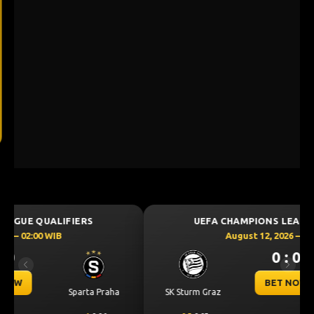
UEFA CHAMPIONS LEAGUE QUALIFIERS
August 12, 2026 — 01:30 WIB
0 : 0
Previous
Next
BET NOW
SK Sturm Graz
Fenerbahce