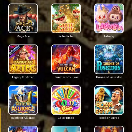
Mega Ace
Pichu Pichu
Labuby
Legacy Of Aztec
Hammer of Vulcan
Throne of Poseidon
Battle of Alliance
Color Bingo
Book of Egypt